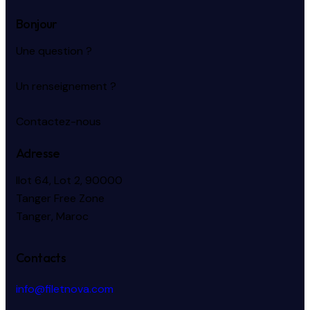
Bonjour
Une question ?
Un renseignement ?
Contactez-nous
Adresse
Ilot 64, Lot 2, 90000
Tanger Free Zone
Tanger, Maroc
Contacts
info@filetnova.com