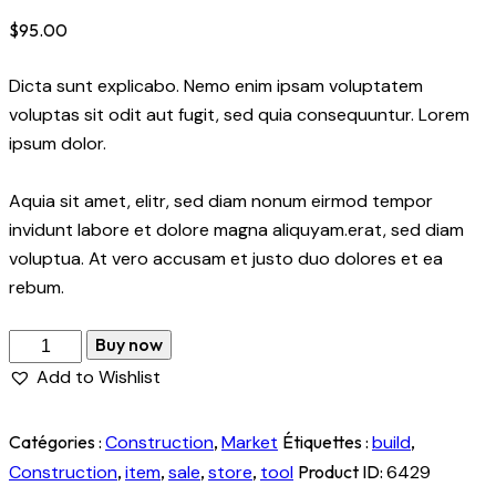
$
95.00
Dicta sunt explicabo. Nemo enim ipsam voluptatem
voluptas sit odit aut fugit, sed quia consequuntur. Lorem
ipsum dolor.
Aquia sit amet, elitr, sed diam nonum eirmod tempor
invidunt labore et dolore magna aliquyam.erat, sed diam
voluptua. At vero accusam et justo duo dolores et ea
rebum.
Buy now
Add to Wishlist
Catégories :
Construction
,
Market
Étiquettes :
build
,
Construction
,
item
,
sale
,
store
,
tool
Product ID:
6429